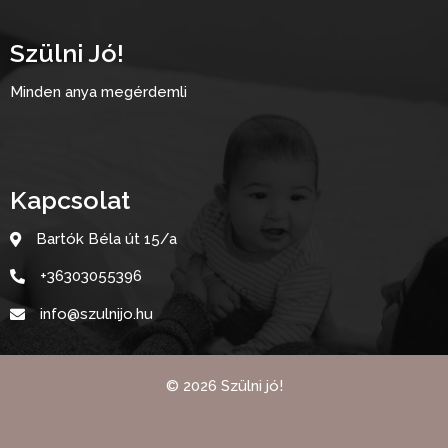
Szülni Jó!
Minden anya megérdemli
Kapcsolat
Bartók Béla út 15/a
+36303055396
info@szulnijo.hu
©
2026
Szülni jó!