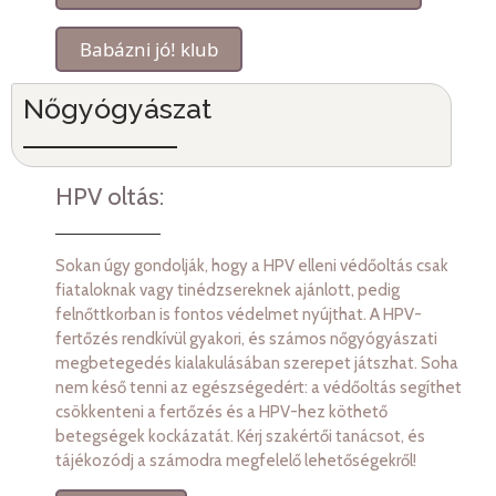
Babázni jó! klub
Nőgyógyászat
HPV oltás:
Sokan úgy gondolják, hogy a HPV elleni védőoltás csak
fiataloknak vagy tinédzsereknek ajánlott, pedig
felnőttkorban is fontos védelmet nyújthat. A HPV-
fertőzés rendkívül gyakori, és számos nőgyógyászati
megbetegedés kialakulásában szerepet játszhat. Soha
nem késő tenni az egészségedért: a védőoltás segíthet
csökkenteni a fertőzés és a HPV-hez köthető
betegségek kockázatát. Kérj szakértői tanácsot, és
tájékozódj a számodra megfelelő lehetőségekről!