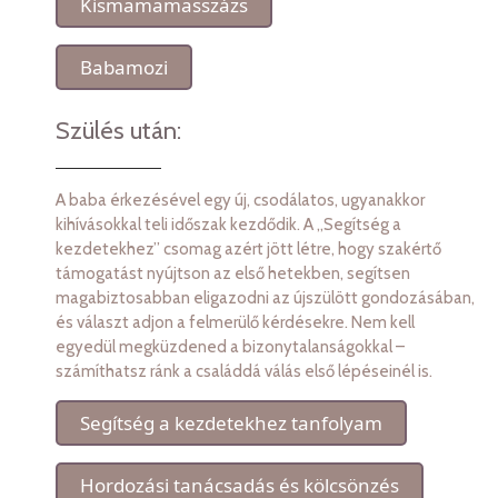
Kismamamasszázs
Babamozi
Szülés után:
A baba érkezésével egy új, csodálatos, ugyanakkor
kihívásokkal teli időszak kezdődik. A „Segítség a
kezdetekhez” csomag azért jött létre, hogy szakértő
támogatást nyújtson az első hetekben, segítsen
magabiztosabban eligazodni az újszülött gondozásában,
és választ adjon a felmerülő kérdésekre. Nem kell
egyedül megküzdened a bizonytalanságokkal –
számíthatsz ránk a családdá válás első lépéseinél is.
Segítség a kezdetekhez tanfolyam
Hordozási tanácsadás és kölcsönzés