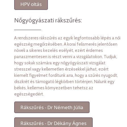
HPV oltás
Nőgyógyászati rákszűrés:
A rendszeres rákszűrés az egyik legfontosabb lépés a női
egészség megőrzésében. A korai felismerés jelentősen
növeli a sikeres kezelés esélyét, ezért érdemes
panaszmentesen is részt venni a vizsgálatokon. Tudjuk,
hogy sokak számára egy nőgyógyászati vizsgálat
stresszel vagy kellemetlen érzésekkel járhat, ezért
kiemelt figyelmet fordítunk arra, hogy a szűrés nyugodt,
diszkrét és támogató légkörben történjen. Nálunk egy
békés, kellemes környezetben tehetsz az
egészségedért.
Rákszűrés - Dr Németh Júlia
Rákszűrés - Dr Dékány Ágnes