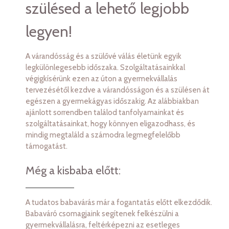
szülésed a lehető legjobb
legyen!
A várandósság és a szülővé válás életünk egyik
legkülönlegesebb időszaka. Szolgáltatásainkkal
végigkísérünk ezen az úton a gyermekvállalás
tervezésétől kezdve a várandósságon és a szülésen át
egészen a gyermekágyas időszakig. Az alábbiakban
ajánlott sorrendben találod tanfolyamainkat és
szolgáltatásainkat, hogy könnyen eligazodhass, és
mindig megtaláld a számodra legmegfelelőbb
támogatást.
Még a kisbaba előtt:
A tudatos babavárás már a fogantatás előtt elkezdődik.
Babaváró csomagjaink segítenek felkészülni a
gyermekvállalásra, feltérképezni az esetleges