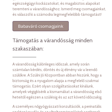
egészségügyi kockázatokat, és magabiztos alapokat
teremteni a várandóssághoz. Ismerd meg csomagjainkat,
és válaszd ki a számodra legmegfelelőbb támogatást!
Babaváró csomagjaink
Támogatás a várandósság minden
szakaszában:
A várandósság különleges időszak, amely során
számtalan kérdés, döntés és új élmény vár a leendő
szülőkre. A Szülni Jó Központban abban hiszünk, hogy a
biztonság és a nyugalom alapja a megfelelő szakmai
támogatás. Ezért olyan szolgáltatásokat kínálunk,
amelyek végigkísérik a kismamákat a várandósság első
heteitől egészen a szülésig és az azt követő időszakig.
A személyes nőgyógyászati konzultációk, a perinatális