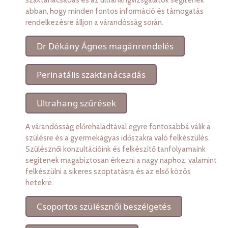
szaktanácsadás és az ultrahangvizsgálatok segítenek
abban, hogy minden fontos információ és támogatás
rendelkezésre álljon a várandósság során.
Dr Dékány Ágnes magánrendelés
Perinatális szaktanácsadás
Ultrahang szűrések
A várandósság előrehaladtával egyre fontosabbá válik a
szülésre és a gyermekágyas időszakra való felkészülés.
Szülésznői konzultációink és felkészítő tanfolyamaink
segítenek magabiztosan érkezni a nagy naphoz, valamint
felkészülni a sikeres szoptatásra és az első közös
hetekre.
Csoportos szülésznői beszélgetés