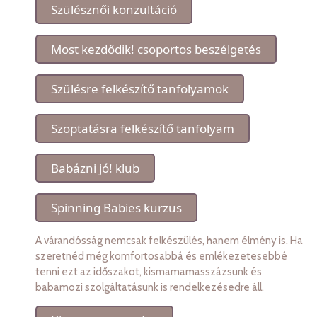
Szülésznői konzultáció
Most kezdődik! csoportos beszélgetés
Szülésre felkészítő tanfolyamok
Szoptatásra felkészítő tanfolyam
Babázni jó! klub
Spinning Babies kurzus
A várandósság nemcsak felkészülés, hanem élmény is. Ha
szeretnéd még komfortosabbá és emlékezetesebbé
tenni ezt az időszakot, kismamamasszázsunk és
babamozi szolgáltatásunk is rendelkezésedre áll.