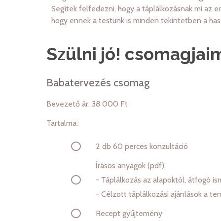
Segítek felfedezni, hogy a táplálkozásnak mi az e
hogy ennek a testünk is minden tekintetben a ha
Szülni jó! csomagjai
Babatervezés csomag
Bevezető ár: 38 000 Ft
Tartalma:
2 db 60 perces konzultáció
Írásos anyagok (pdf)
-
Táplálkozás az alapoktól, átfogó is
- Célzott táplálkozási ajánlások a 
Recept gyűjtemény