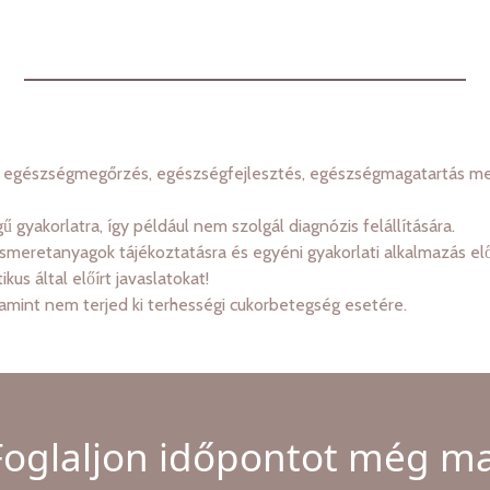
 egészségmegőrzés, egészségfejlesztés, egészségmagatartás megv
yakorlatra, így például nem szolgál diagnózis felállítására.
meretanyagok tájékoztatásra és egyéni gyakorlati alkalmazás előse
us által előírt javaslatokat!
amint nem terjed ki terhességi cukorbetegség esetére.
Foglaljon időpontot még ma