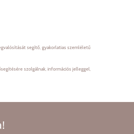
alósítását segítő, gyakorlatias szemléletű
gítésére szolgálnak, információs jelleggel,
!