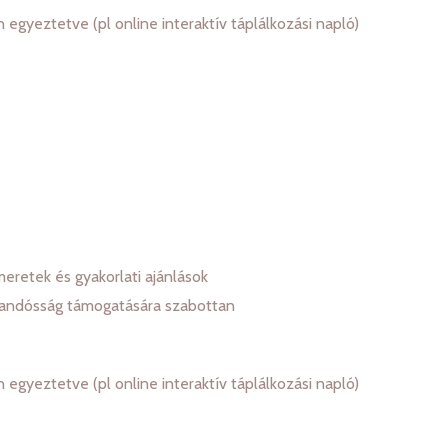
n egyeztetve (pl online interaktív táplálkozási napló)
meretek és gyakorlati ajánlások
várandósság támogatására szabottan
n egyeztetve (pl online interaktív táplálkozási napló)