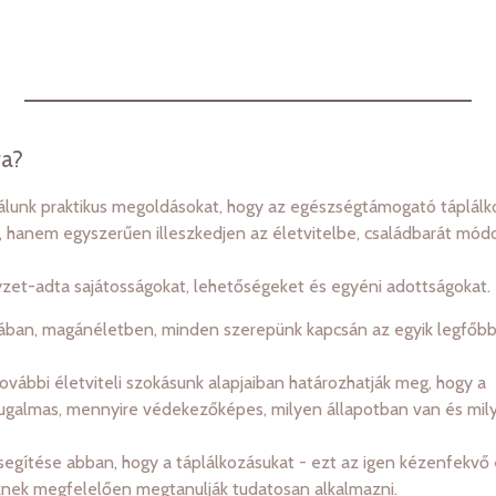
ra?
lálunk praktikus megoldásokat, hogy az egészségtámogató táplálk
, hanem egyszerűen illeszkedjen az életvitelbe, családbarát mód
zet-adta sajátosságokat, lehetőségeket és egyéni adottságokat.
kában, magánéletben, minden szerepünk kapcsán az egyik legfőbb
további életviteli szokásunk alapjaiban határozhatják meg, hogy a
 rugalmas, mennyire védekezőképes, milyen állapotban van és mil
egítése abban, hogy a táplálkozásukat - ezt az igen kézenfekvő 
iknek megfelelően megtanulják tudatosan alkalmazni.