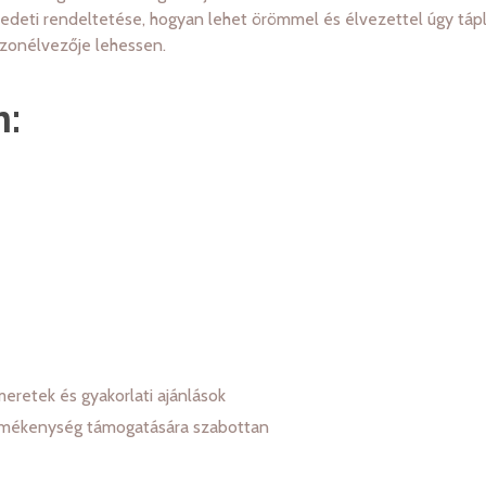
redeti rendeltetése, hogyan lehet örömmel és élvezettel úgy tápl
szonélvezője lehessen.
m:
meretek és gyakorlati ajánlások
termékenység támogatására szabottan