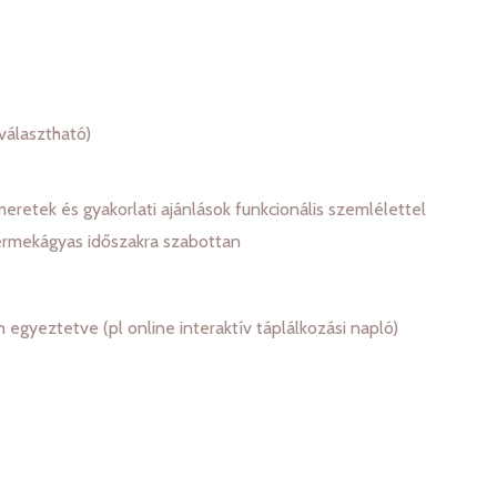
 választható)
meretek és gyakorlati ajánlások funkcionális szemlélettel
yermekágyas időszakra szabottan
n egyeztetve (pl online interaktív táplálkozási napló)