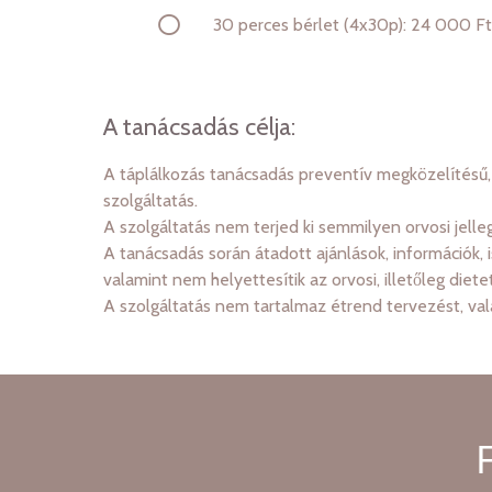
30 perces bérlet (4x30p): 24 000 Ft
A tanácsadás célja:
A táplálkozás tanácsadás preventív megközelítésű,
szolgáltatás.
A szolgáltatás nem terjed ki semmilyen orvosi jellegű g
A tanácsadás során átadott ajánlások, információk, is
valamint nem helyettesítik az orvosi, illetőleg dietetik
A szolgáltatás nem tartalmaz étrend tervezést, val