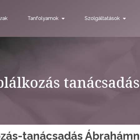
rak
Tanfolyamok
Szolgáltatások
plálkozás tanácsadás
kozás-tanácsadás Ábrahám