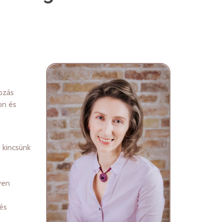
ozás
on és
 kincsünk
yen
és