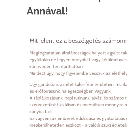
Annával!
Mit jelent ez a beszélgetés számom
Megfoghatatlan általánosságok helyett együtt ta
egyáltalán ne legyen bonyolult vagy körülményes
könnyedén fenntarthatóan.
Mindezt úgy, hogy figyelembe vesszük az élethely
Úgy gondolom, az élet különféle területein, mun
és erőforrásunk, ha egészségben vagyunk.
A táplálkozásunk, napi rutinunk, alvási és számos 
szervezetünk fizikálisan és mentálisan mennyire
irányba tart.
Szívügyem az emberek edukálása és gyakorlatias s
megkerülhetetlen eszközt - a valódi szükséglete