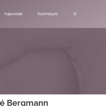
Kapcsolat
Személyes
🛒
né Bergmann