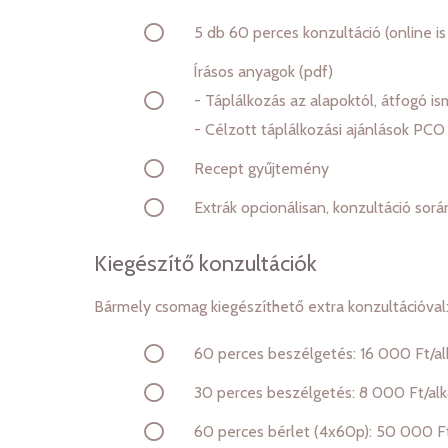
5 db 60 perces konzultáció (online is
Írásos anyagok (pdf)
- Táplálkozás az alapoktól, átfogó is
- Célzott táplálkozási ajánlások PCO
Recept gyűjtemény
Extrák opcionálisan, konzultáció sorá
Kiegészítő konzultációk
Bármely csomag kiegészíthető extra konzultációval
60 perces beszélgetés: 16 000 Ft/a
30 perces beszélgetés: 8 000 Ft/al
60 perces bérlet (4x60p): 50 000 F