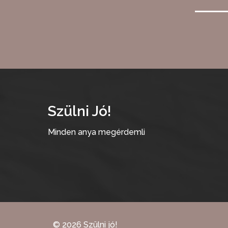
Szülni Jó!
Minden anya megérdemli
©
2026
Szülni jó!