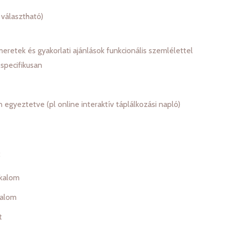
 választható)
meretek és gyakorlati ajánlások funkcionális szemlélettel
 specifikusan
n egyeztetve (pl online interaktív táplálkozási napló)
:
lkalom
kalom
t