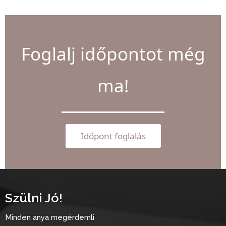
Foglalj időpontot még
ma!
Időpont foglalás
Szülni Jó!
Minden anya megérdemli