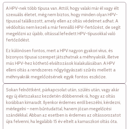
A HPV-nek több típusa van. Attól, hogy valaki már él vagy élt
szexuális életet, még nem biztos, hogy minden olyan HPV-
típussal találkozott, amely ellen az oltás védelmet adhat. A
védőoltás nem kezeli a már fennálló HPV-fertőzést, de segít
megelőzni az újabb, oltással lefedett HPV-típusokkal való
fertőződést.
Ez különösen fontos, mert a HPV nagyon gyakori vírus, és
bizonyos típusai szerepet játszhatnak a méhnyakrák, illetve
más HPV-hez köthető elváltozások kialakulásában. A HPV
rendszeres nőgyógyászati szűrés mellett
a
elleni oltás a
méhnyakrák megelőzésének egyik fontos eszköze.
Sokan felnőttként, párkapcsolat után, szülés után, vagy akár
egy új életszakasz kezdetén döbbennek rá, hogy az oltás
korábban kimaradt. Ilyenkor érdemes erről beszélni, kérdezni,
mérlegelni – nem bűntudattal, hanem józan megelőzési
szándékkal. Abban az esetben is érdemes az oltássorozatot
újra felvenni, ha legalább 15 év eltelt a kamaszkori oltás óta.