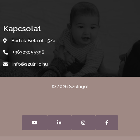
Kapcsolat
Bartók Béla út 15/a
+36303055396
info@szulnijo.hu
©
2026
Szülni jó!