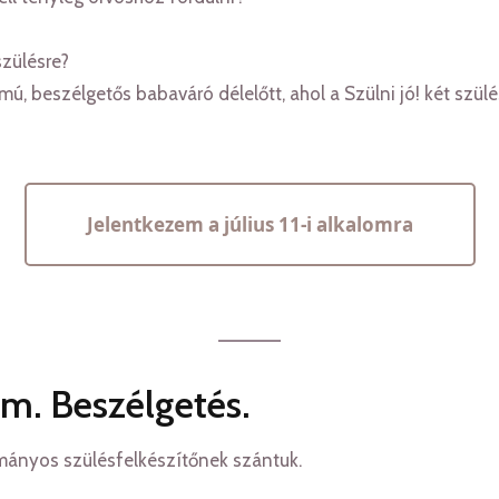
szülésre?
ú, beszélgetős babaváró délelőtt, ahol a Szülni jó! két szü
Jelentkezem a július 11-i alkalomra
m. Beszélgetés.
ányos szülésfelkészítőnek szántuk.