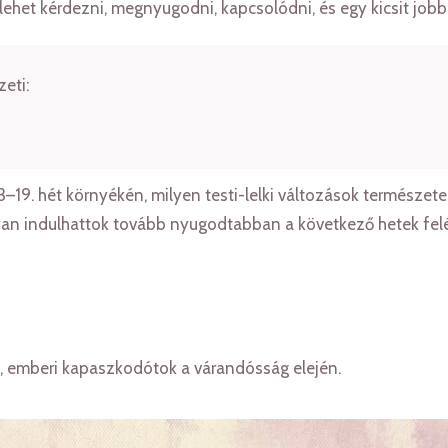
lehet kérdezni, megnyugodni, kapcsolódni, és egy kicsit jobba
eti:
13–19. hét környékén, milyen testi-lelki változások természet
yan indulhattok tovább nyugodtabban a következő hetek felé
os, emberi kapaszkodótok a várandósság elején.