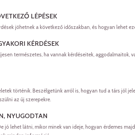
ÖVETKEZŐ LÉPÉSEK
kérdések jöhetnek a következő időszakban, és hogyan lehet 
GYAKORI KÉRDÉSEK
jesen természetes, ha vannak kérdéseitek, aggodalmaitok, va
etek történik. Beszélgetünk arról is, hogyan tud a társ jól j
zülni az új szerepekre.
EN, NYUGODTAN
 De jó lehet látni, mikor minek van ideje, hogyan érdemes maj