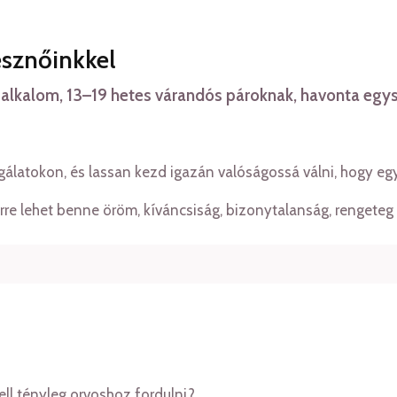
észnőinkkel
i alkalom, 13–19 hetes várandós pároknak, havonta egy
gálatokon, és lassan kezd igazán valóságossá válni, hogy egy
re lehet benne öröm, kíváncsiság, bizonytalanság, rengeteg k
ell tényleg orvoshoz fordulni?