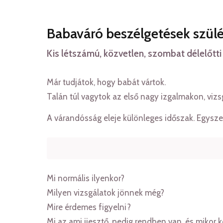
Babaváró beszélgetések szül
Kis létszámú, közvetlen, szombat délelőtt
Már tudjátok, hogy babát vártok.
Talán túl vagytok az első nagy izgalmakon, vizs
A várandósság eleje különleges időszak. Egyszer
Mi normális ilyenkor?
Milyen vizsgálatok jönnek még?
Mire érdemes figyelni?
Mi az ami ijesztő, pedig rendben van, és mikor k