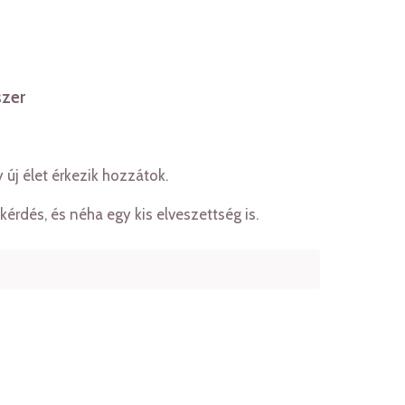
szer
 új élet érkezik hozzátok.
érdés, és néha egy kis elveszettség is.