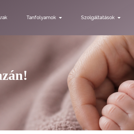
rak
Tanfolyamok
Szolgáltatások
azán!