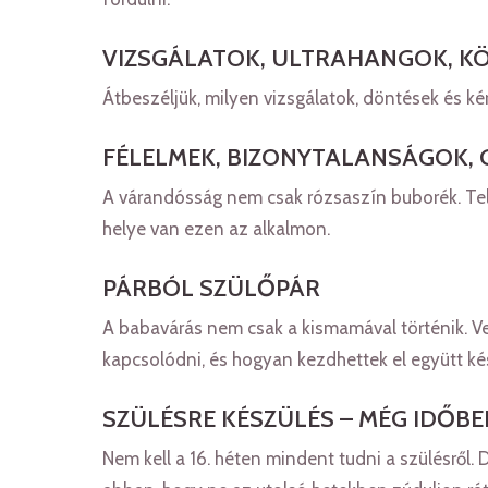
VIZSGÁLATOK, ULTRAHANGOK, K
Átbeszéljük, milyen vizsgálatok, döntések és 
FÉLELMEK, BIZONYTALANSÁGOK, 
A várandósság nem csak rózsaszín buborék. Tel
helye van ezen az alkalmon.
PÁRBÓL SZÜLŐPÁR
A babavárás nem csak a kismamával történik. Vel
kapcsolódni, és hogyan kezdhettek el együtt kés
SZÜLÉSRE KÉSZÜLÉS – MÉG IDŐB
Nem kell a 16. héten mindent tudni a szülésről.