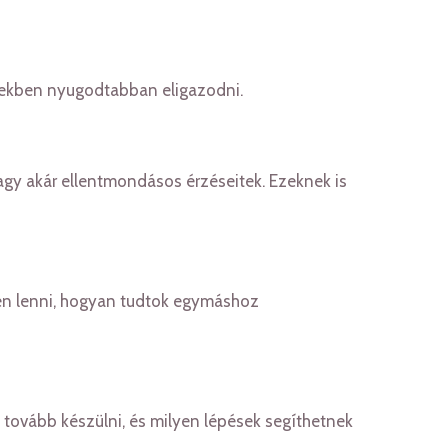
ezekben nyugodtabban eligazodni.
gy akár ellentmondásos érzéseitek. Ezeknek is
elen lenni, hogyan tudtok egymáshoz
d tovább készülni, és milyen lépések segíthetnek