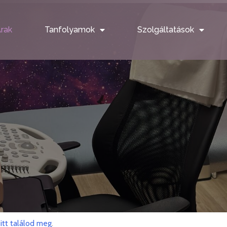
rak
Tanfolyamok
Szolgáltatások
t
itt találod meg
.