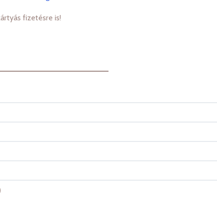
rtyás fizetésre is!
)