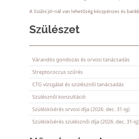
A Szülni jó!-nál van lehetőség készpénzes és bankká
Szülészet
Várandós gondozás és orvosi tanácsadás
Streptococcus szűrés
CTG vizsgálat és szülésznői tanácsadás
Szülésznői konzultáció
Szüléskísérés orvosi díja (2026. dec. 31-ig)
Szüléskísérés szülésznői díja (2026. dec. 31-ig