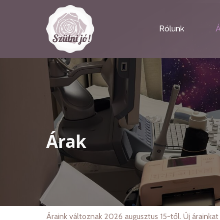
Rólunk
Á
Árak
Áraink változnak 2026 augusztus 15-től. Új árainka