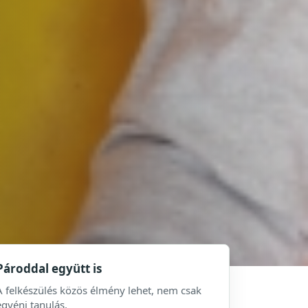
Pároddal együtt is
A felkészülés közös élmény lehet, nem csak
egyéni tanulás.