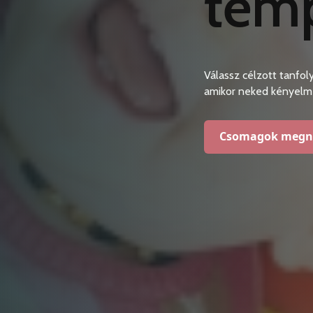
tem
Válassz célzott tanfol
amikor neked kényelme
Csomagok megn