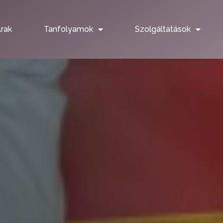
rak
Tanfolyamok
Szolgáltatások