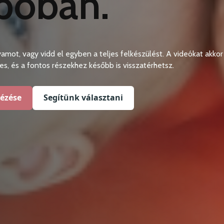
póban.
yamot, vagy vidd el egyben a teljes felkészülést. A videókat akko
s, és a fontos részekhez később is visszatérhetsz.
ézése
Segítünk választani