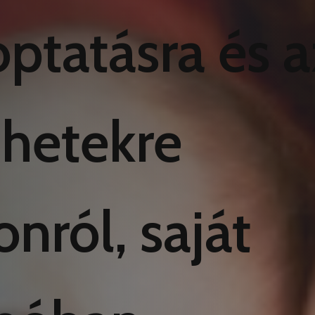
optatásra és a
 hetekre
onról, saját