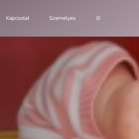
Kapcsolat
Személyes
🛒