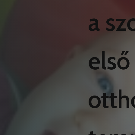
a sz
első
otth