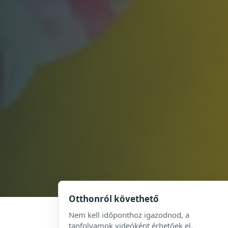
Otthonról követhető
Nem kell időponthoz igazodnod, a
tanfolyamok videóként érhetőek el.