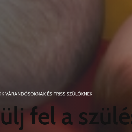
OK VÁRANDÓSOKNAK ÉS FRISS SZÜLŐKNEK
lj fel a szülé