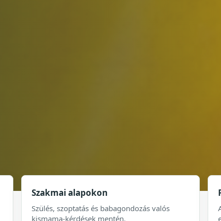
Szakmai alapokon
Szülés, szoptatás és babagondozás valós
kismama-kérdések mentén.