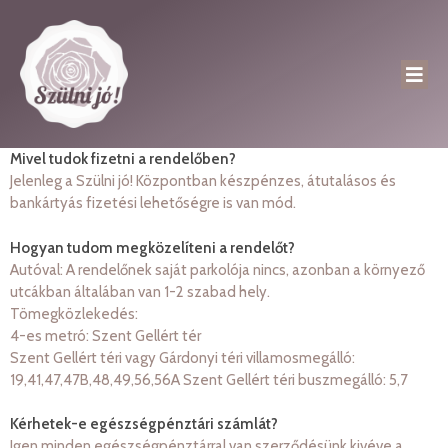
Mivel tudok fizetni a rendelőben?
Jelenleg a Szülni jó! Központban készpénzes, átutalásos és
bankártyás fizetési lehetőségre is van mód.
Hogyan tudom megközelíteni a rendelőt?
Autóval: A rendelőnek saját parkolója nincs, azonban a környező
utcákban általában van 1-2 szabad hely.
Tömegközlekedés:
4-es metró: Szent Gellért tér
Szent Gellért téri vagy Gárdonyi téri villamosmegálló:
19,41,47,47B,48,49,56,56A Szent Gellért téri buszmegálló: 5,7
Kérhetek-e egészségpénztári számlát?
Igen minden egészségpénztárral van szerződésünk kivéve a