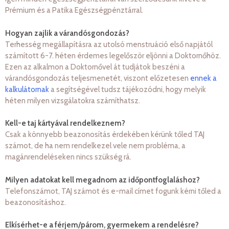
Prémium és a Patika Egészségpénztárral.
Hogyan zajlik a várandósgondozás?
Terhesség megállapításra az utolsó menstruáció első napjától
számított 6-7. héten érdemes legelőször eljönni a Doktornőhöz.
Ezen az alkalmon a Doktornővel át tudjátok beszéni a
várandósgondozás teljesmenetét, viszont előzetesen
ennek a
kalkulátornak
a segítségével tudsz tájékozódni, hogy melyik
héten milyen vizsgálatokra számíthatsz.
Kell-e taj kártyával rendelkeznem?
Csak a könnyebb beazonosítás érdekében kérünk tőled TAJ
számot, de ha nem rendelkezel vele nem probléma, a
magánrendeléseken nincs szükség rá.
Milyen adatokat kell megadnom az időpontfoglaláshoz?
Telefonszámot, TAJ számot és e-mail címet fogunk kérni tőled a
beazonosításhoz.
Elkísérhet-e a férjem/párom, gyermekem a rendelésre?