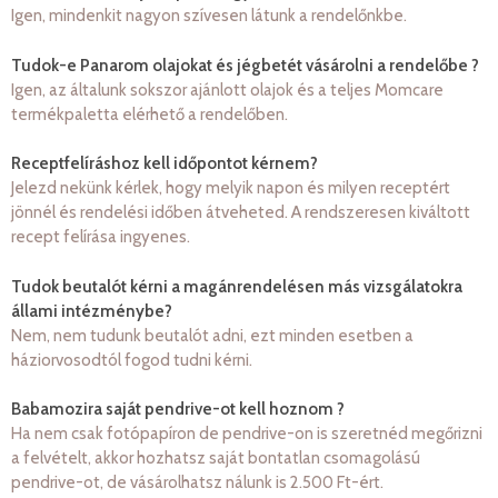
Igen, mindenkit nagyon szívesen látunk a rendelőnkbe.
Tudok-e Panarom olajokat és jégbetét vásárolni a rendelőbe ?
Igen, az általunk sokszor ajánlott olajok és a teljes Momcare
termékpaletta elérhető a rendelőben.
Receptfelíráshoz kell időpontot kérnem?
Jelezd nekünk kérlek, hogy melyik napon és milyen receptért
jönnél és rendelési időben átveheted. A rendszeresen kiváltott
recept felírása ingyenes.
Tudok beutalót kérni a magánrendelésen más vizsgálatokra
állami intézménybe?
Nem, nem tudunk beutalót adni, ezt minden esetben a
háziorvosodtól fogod tudni kérni.
Babamozira saját pendrive-ot kell hoznom ?
Ha nem csak fotópapíron de pendrive-on is szeretnéd megőrizni
a felvételt, akkor hozhatsz saját bontatlan csomagolású
pendrive-ot, de vásárolhatsz nálunk is 2.500 Ft-ért.