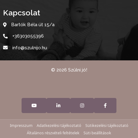
Kapcsolat
Bartók Béla út 15/a
+36303055396
info@szulnijo.hu
©
2026
Szülni jó!
Impresszum
Adatkezelési tájékoztató
Sütikezelési tájékoztató
Általános részvételi feltételek
Süti beállítások