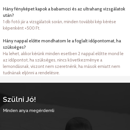
Hány fényképet kapok a babamozi és az ultrahang vizsgálatok
után?
1 db fotó jár a vizsgálatok során, minden további kép kérése
képenként +500 Ft.
Hány nappal előtte mondhatom le a foglalt időpontomat, ha
szükséges?
Ha lehet, akkor kérünk minden esetben 2 nappal előtte mond le
az időpontot, ha szükséges, nincs következménye a
lemondásnak, viszont nem szeretnénk, ha mások emiatt nem
tudnának eljönni a rendelésre.
Szülni Jó!
Minden anya megérdemli