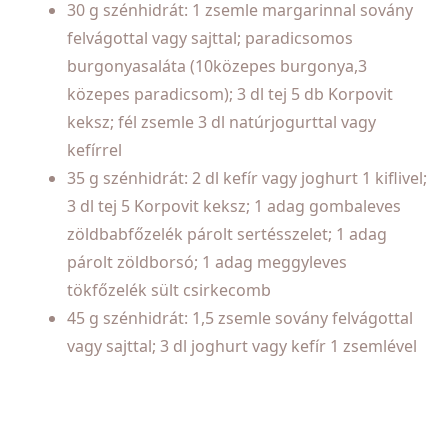
30 g szénhidrát: 1 zsemle margarinnal sovány
felvágottal vagy sajttal; paradicsomos
burgonyasaláta (10közepes burgonya,3
közepes paradicsom); 3 dl tej 5 db Korpovit
keksz; fél zsemle 3 dl natúrjogurttal vagy
kefírrel
35 g szénhidrát: 2 dl kefír vagy joghurt 1 kiflivel;
3 dl tej 5 Korpovit keksz; 1 adag gombaleves
zöldbabfőzelék párolt sertésszelet; 1 adag
párolt zöldborsó; 1 adag meggyleves
tökfőzelék sült csirkecomb
45 g szénhidrát: 1,5 zsemle sovány felvágottal
vagy sajttal; 3 dl joghurt vagy kefír 1 zsemlével