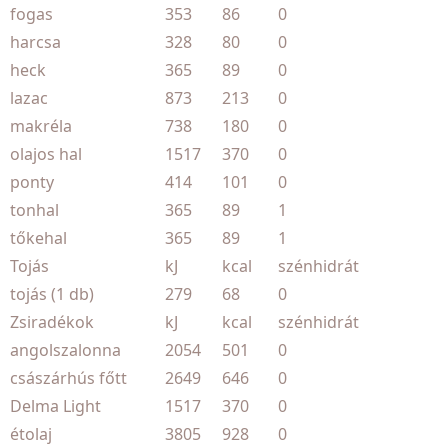
fogas
353
86
0
harcsa
328
80
0
heck
365
89
0
lazac
873
213
0
makréla
738
180
0
olajos hal
1517
370
0
ponty
414
101
0
tonhal
365
89
1
tőkehal
365
89
1
Tojás
kJ
kcal
szénhidrát
tojás (1 db)
279
68
0
Zsiradékok
kJ
kcal
szénhidrát
angolszalonna
2054
501
0
császárhús főtt
2649
646
0
Delma Light
1517
370
0
étolaj
3805
928
0