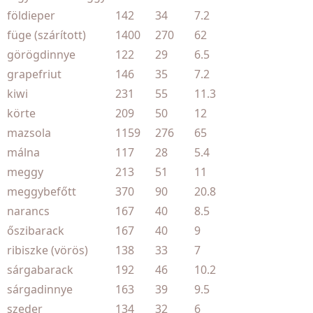
földieper
142
34
7.2
füge (szárított)
1400
270
62
görögdinnye
122
29
6.5
grapefriut
146
35
7.2
kiwi
231
55
11.3
körte
209
50
12
mazsola
1159
276
65
málna
117
28
5.4
meggy
213
51
11
meggybefőtt
370
90
20.8
narancs
167
40
8.5
őszibarack
167
40
9
ribiszke (vörös)
138
33
7
sárgabarack
192
46
10.2
sárgadinnye
163
39
9.5
szeder
134
32
6