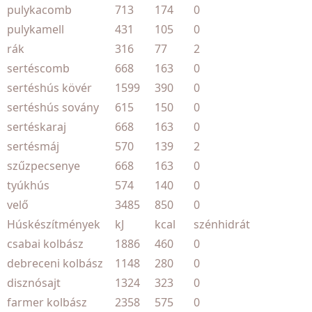
pulykacomb
713
174
0
pulykamell
431
105
0
rák
316
77
2
sertéscomb
668
163
0
sertéshús kövér
1599
390
0
sertéshús sovány
615
150
0
sertéskaraj
668
163
0
sertésmáj
570
139
2
szűzpecsenye
668
163
0
tyúkhús
574
140
0
velő
3485
850
0
Húskészítmények
kJ
kcal
szénhidrát
csabai kolbász
1886
460
0
debreceni kolbász
1148
280
0
disznósajt
1324
323
0
farmer kolbász
2358
575
0