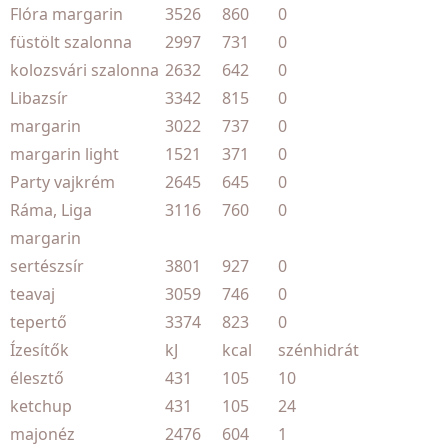
Flóra margarin
3526
860
0
füstölt szalonna
2997
731
0
kolozsvári szalonna
2632
642
0
Libazsír
3342
815
0
margarin
3022
737
0
margarin light
1521
371
0
Party vajkrém
2645
645
0
Ráma, Liga
3116
760
0
margarin
sertészsír
3801
927
0
teavaj
3059
746
0
tepertő
3374
823
0
Ízesítők
kJ
kcal
szénhidrát
élesztő
431
105
10
ketchup
431
105
24
majonéz
2476
604
1