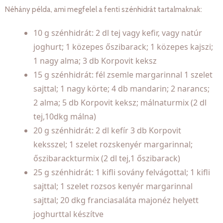
Néhány példa, ami megfelel a fenti szénhidrát tartalmaknak:
10 g szénhidrát: 2 dl tej vagy kefir, vagy natúr
joghurt; 1 közepes őszibarack; 1 közepes kajszi;
1 nagy alma; 3 db Korpovit keksz
15 g szénhidrát: fél zsemle margarinnal 1 szelet
sajttal; 1 nagy körte; 4 db mandarin; 2 narancs;
2 alma; 5 db Korpovit keksz; málnaturmix (2 dl
tej,10dkg málna)
20 g szénhidrát: 2 dl kefír 3 db Korpovit
keksszel; 1 szelet rozskenyér margarinnal;
őszibarackturmix (2 dl tej,1 őszibarack)
25 g szénhidrát: 1 kifli sovány felvágottal; 1 kifli
sajttal; 1 szelet rozsos kenyér margarinnal
sajttal; 20 dkg franciasaláta majonéz helyett
joghurttal készítve