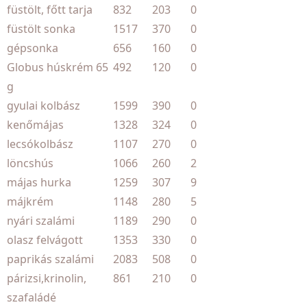
füstölt, főtt tarja
832
203
0
füstölt sonka
1517
370
0
gépsonka
656
160
0
Globus húskrém 65
492
120
0
g
gyulai kolbász
1599
390
0
kenőmájas
1328
324
0
lecsókolbász
1107
270
0
löncshús
1066
260
2
májas hurka
1259
307
9
májkrém
1148
280
5
nyári szalámi
1189
290
0
olasz felvágott
1353
330
0
paprikás szalámi
2083
508
0
párizsi,krinolin,
861
210
0
szafaládé