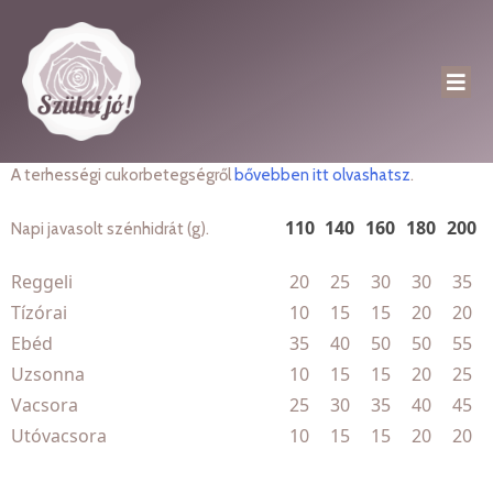
A terhességi cukorbetegségről
bővebben itt olvashatsz
.
110
140
160
180
200
Napi javasolt szénhidrát (g).
Reggeli
20
25
30
30
35
Tízórai
10
15
15
20
20
Ebéd
35
40
50
50
55
Uzsonna
10
15
15
20
25
Vacsora
25
30
35
40
45
Utóvacsora
10
15
15
20
20