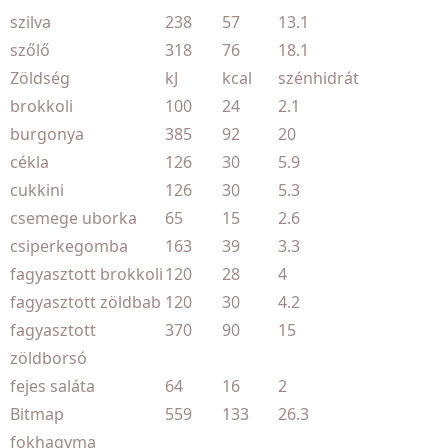
szilva
238
57
13.1
szőlő
318
76
18.1
Zöldség
kJ
kcal
szénhidrát
brokkoli
100
24
2.1
burgonya
385
92
20
cékla
126
30
5.9
cukkini
126
30
5.3
csemege uborka
65
15
2.6
csiperkegomba
163
39
3.3
fagyasztott brokkoli
120
28
4
fagyasztott zöldbab
120
30
4.2
fagyasztott
370
90
15
zöldborsó
fejes saláta
64
16
2
Bitmap
559
133
26.3
fokhagyma