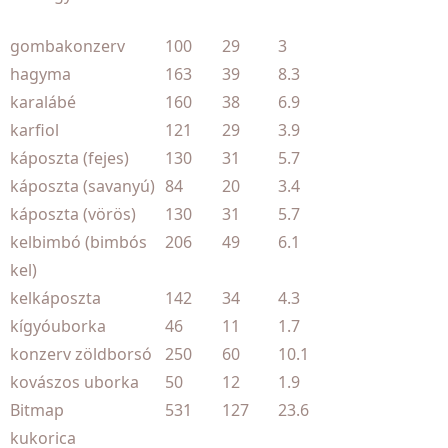
gombakonzerv
100
29
3
hagyma
163
39
8.3
karalábé
160
38
6.9
karfiol
121
29
3.9
káposzta (fejes)
130
31
5.7
káposzta (savanyú)
84
20
3.4
káposzta (vörös)
130
31
5.7
kelbimbó (bimbós
206
49
6.1
kel)
kelkáposzta
142
34
4.3
kígyóuborka
46
11
1.7
konzerv zöldborsó
250
60
10.1
kovászos uborka
50
12
1.9
Bitmap
531
127
23.6
kukorica