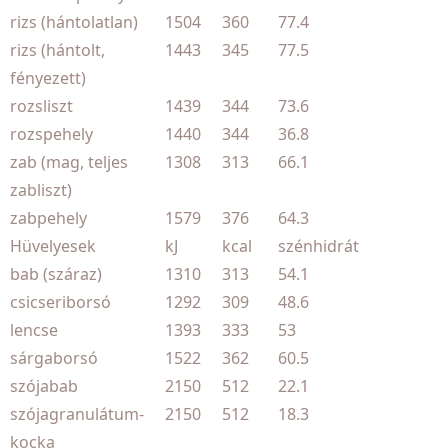
rizs (hántolatlan)
1504
360
77.4
rizs (hántolt,
1443
345
77.5
fényezett)
rozsliszt
1439
344
73.6
rozspehely
1440
344
36.8
zab (mag, teljes
1308
313
66.1
zabliszt)
zabpehely
1579
376
64.3
Hüvelyesek
kJ
kcal
szénhidrát
bab (száraz)
1310
313
54.1
csicseriborsó
1292
309
48.6
lencse
1393
333
53
sárgaborsó
1522
362
60.5
szójabab
2150
512
22.1
szójagranulátum-
2150
512
18.3
kocka