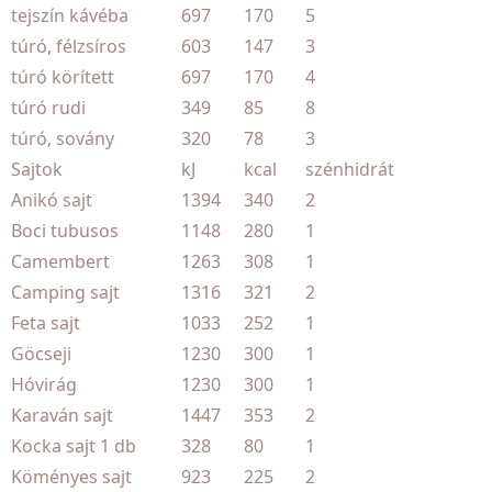
tejszín kávéba
697
170
5
túró, félzsíros
603
147
3
túró körített
697
170
4
túró rudi
349
85
8
túró, sovány
320
78
3
Sajtok
kJ
kcal
szénhidrát
Anikó sajt
1394
340
2
Boci tubusos
1148
280
1
Camembert
1263
308
1
Camping sajt
1316
321
2
Feta sajt
1033
252
1
Göcseji
1230
300
1
Hóvirág
1230
300
1
Karaván sajt
1447
353
2
Kocka sajt 1 db
328
80
1
Köményes sajt
923
225
2