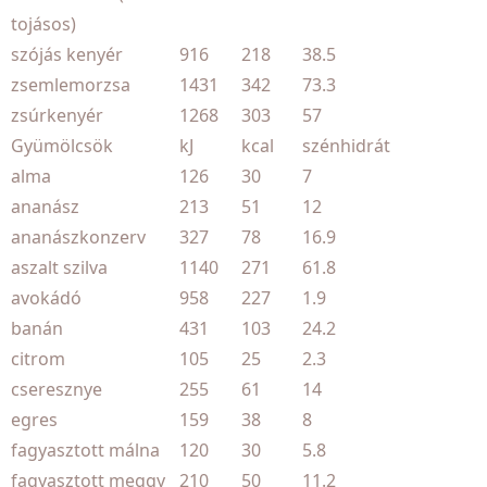
tojásos)
szójás kenyér
916
218
38.5
zsemlemorzsa
1431
342
73.3
zsúrkenyér
1268
303
57
Gyümölcsök
kJ
kcal
szénhidrát
alma
126
30
7
ananász
213
51
12
ananászkonzerv
327
78
16.9
aszalt szilva
1140
271
61.8
avokádó
958
227
1.9
banán
431
103
24.2
citrom
105
25
2.3
cseresznye
255
61
14
egres
159
38
8
fagyasztott málna
120
30
5.8
fagyasztott meggy
210
50
11.2