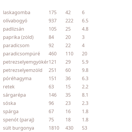
laskagomba
175
42
6
olívabogyó
937
222
6.5
padlizsán
105
25
4.8
paprika (zöld)
84
20
3
paradicsom
92
22
4
paradicsompüré
460
110
20
petrezselyemgyökér
121
29
5.9
petrezselyemzöld
251
60
9.8
póréhagyma
151
36
6.3
retek
63
15
2.2
sárgarépa
146
35
8.1
sóska
96
23
2.3
spárga
67
16
1.8
spenót (paraj)
75
18
1.8
sült burgonya
1810
430
53