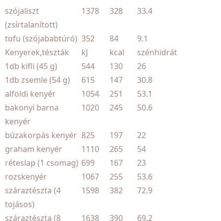
szójaliszt
1378
328
33.4
(zsírtalanított)
tofu (szójababtúró)
352
84
9.1
Kenyerek,tészták
kJ
kcal
szénhidrát
1db kifli (45 g)
544
130
26
1db zsemle (54 g)
615
147
30.8
alföldi kenyér
1054
251
53.1
bakonyi barna
1020
245
50.6
kenyér
búzakorpás kenyér
825
197
22
graham kenyér
1110
265
54
réteslap (1 csomag)
699
167
23
rozskenyér
1067
255
53.6
száraztészta (4
1598
382
72.9
tojásos)
száraztészta (8
1638
390
69.2