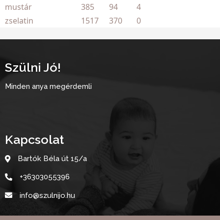
mustár
385
94
4
zselatin
1517
370
0
Szülni Jó!
Minden anya megérdemli
Kapcsolat
Bartók Béla út 15/a
+36303055396
info@szulnijo.hu