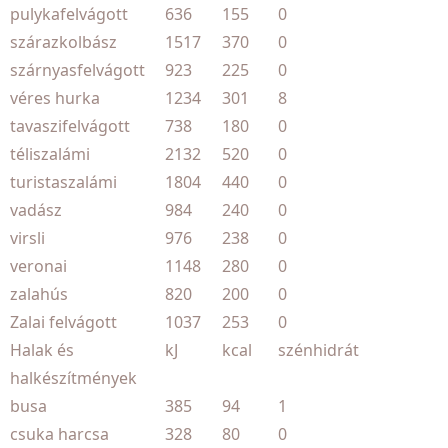
pulykafelvágott
636
155
0
szárazkolbász
1517
370
0
szárnyasfelvágott
923
225
0
véres hurka
1234
301
8
tavaszifelvágott
738
180
0
téliszalámi
2132
520
0
turistaszalámi
1804
440
0
vadász
984
240
0
virsli
976
238
0
veronai
1148
280
0
zalahús
820
200
0
Zalai felvágott
1037
253
0
Halak és
kJ
kcal
szénhidrát
halkészítmények
busa
385
94
1
csuka harcsa
328
80
0