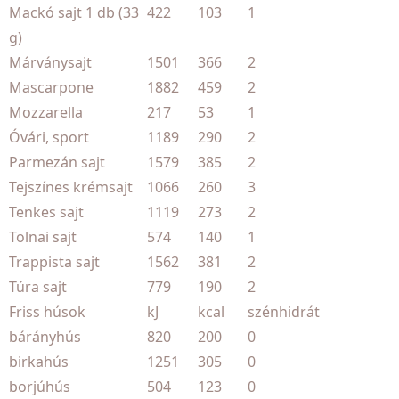
Mackó sajt 1 db (33
422
103
1
g)
Márványsajt
1501
366
2
Mascarpone
1882
459
2
Mozzarella
217
53
1
Óvári, sport
1189
290
2
Parmezán sajt
1579
385
2
Tejszínes krémsajt
1066
260
3
Tenkes sajt
1119
273
2
Tolnai sajt
574
140
1
Trappista sajt
1562
381
2
Túra sajt
779
190
2
Friss húsok
kJ
kcal
szénhidrát
bárányhús
820
200
0
birkahús
1251
305
0
borjúhús
504
123
0