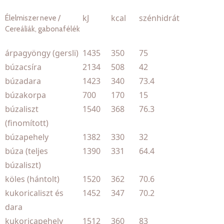
kJ
kcal
szénhidrát
Élelmiszer neve /
Cereáliák, gabonafélék
árpagyöngy (gersli)
1435
350
75
búzacsíra
2134
508
42
búzadara
1423
340
73.4
búzakorpa
700
170
15
búzaliszt
1540
368
76.3
(finomított)
búzapehely
1382
330
32
búza (teljes
1390
331
64.4
búzaliszt)
köles (hántolt)
1520
362
70.6
kukoricaliszt és
1452
347
70.2
dara
kukoricapehely
1512
360
83