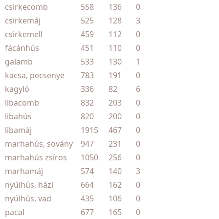
csirkecomb
558
136
0
csirkemáj
525
128
3
csirkemell
459
112
0
fácánhús
451
110
0
galamb
533
130
1
kacsa, pecsenye
783
191
0
kagyló
336
82
6
libacomb
832
203
0
libahús
820
200
0
libamáj
1915
467
0
marhahús, sovány
947
231
0
marhahús zsíros
1050
256
0
marhamáj
574
140
3
nyúlhús, házi
664
162
0
nyúlhús, vad
435
106
0
pacal
677
165
0