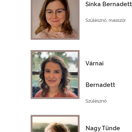
Sinka Bernadett
Klikk!
Szülésznő, masszőr
Várnai
Klikk!
Bernadett
Szülésznő
Nagy Tünde