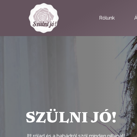
Rólunk
Á
SZÜLNI JÓ!
Itt rólad és a babádról szól minden pillanat!