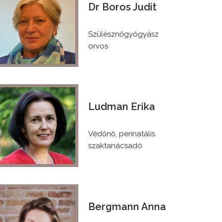
Dr Boros Judit
Klikk!
Szülésznőgyógyász
orvos
Ludman Erika
Klikk!
Védőnő, perinatális
szaktanácsadó
Bergmann Anna