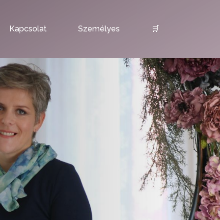
Kapcsolat
Személyes
🛒