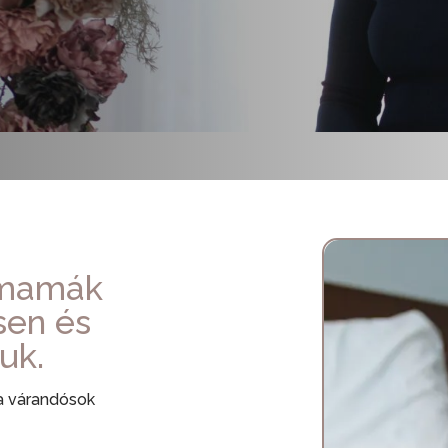
smamák
sen és
uk.
 a várandósok