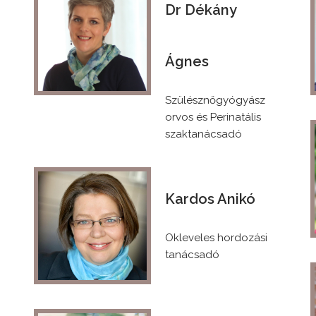
Dr Dékány
Klikk!
Ágnes
Szülésznőgyógyász
orvos és Perinatális
szaktanácsadó
Kardos Anikó
Klikk!
Okleveles hordozási
tanácsadó