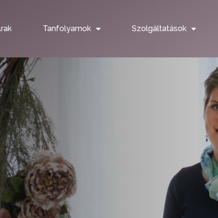
rak
Tanfolyamok
Szolgáltatások