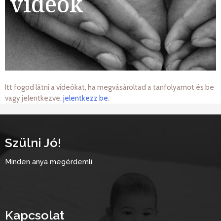
videók
Itt fogod látni a videókat, ha megvásároltad a tanfolyamot és be
vagy jelentkezve.
jelentkezz be
.
Szülni Jó!
Minden anya megérdemli
Kapcsolat