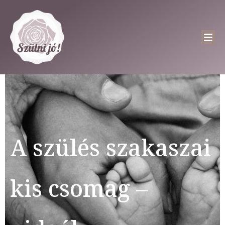
A szülés szakaszai
kis csomag –