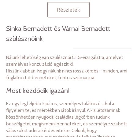
Részletek
Sinka Bernadett és Várnai Bernadett
szülésznőink
Nálunk lehetőség van szülésznői CTG-vizsgálatra, amelyet
személyes konzultáció egészít ki.
Hiszünk abban, hogy nálunk nincs rossz kérdés – minden, ami
foglalkoztat benneteket, fontos számunkra.
Most kezdődik igazán!
Ez egy legfeljebb 5 páros, személyes találkozó, ahol a
figyelem teljes mértékben rátok irányul. A kis létszámnak
köszönhetően nyugodt, családias légkörben tudunk
beszélgetni, megismerni benneteket, és személyre szabott
válaszokat adni a kérdéseitekre. Célunk, hogy