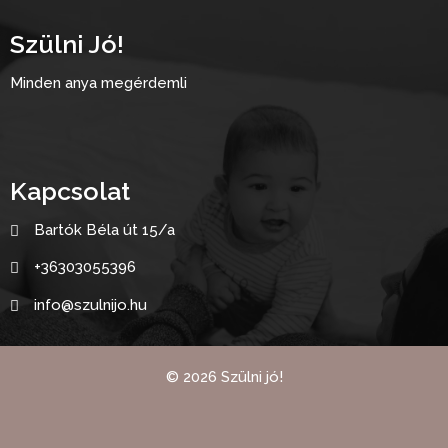
Szülni Jó!
Minden anya megérdemli
Kapcsolat
Bartók Béla út 15/a
+36303055396
info@szulnijo.hu
©
2026
Szülni jó!