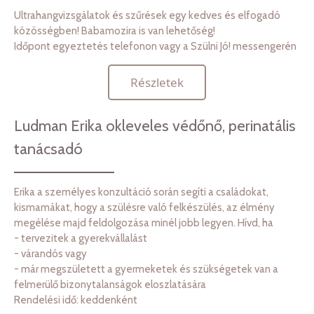
Ultrahangvizsgálatok és szűrések egy kedves és elfogadó
közösségben! Babamozira is van lehetőség!
Időpont egyeztetés telefonon vagy a Szülni Jó! messengerén
Részletek
Ludman Erika okleveles védőnő, perinatális
tanácsadó
Erika a személyes konzultáció során segíti a családokat,
kismamákat, hogy a szülésre való felkészülés, az élmény
megélése majd feldolgozása minél jobb legyen. Hívd, ha
- tervezitek a gyerekvállalást
- várandós vagy
- már megszületett a gyermeketek és szükségetek van a
felmerülő bizonytalanságok eloszlatására
Rendelési idő: keddenként