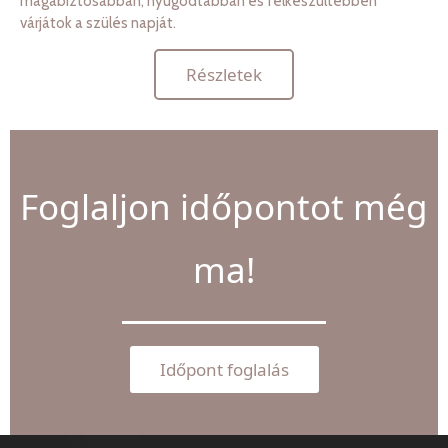
magabiztosabban, nyugodtabban és felkészültebben
várjátok a szülés napját.
Részletek
Foglaljon időpontot még
ma!
Időpont foglalás